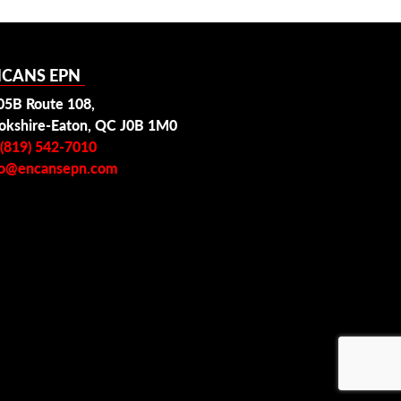
NCANS EPN
05B Route 108,
okshire-Eaton, QC J0B 1M0
 (819) 542-7010
fo@encansepn.com