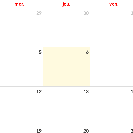
mer.
jeu.
ven.
29
30
5
6
12
13
19
20