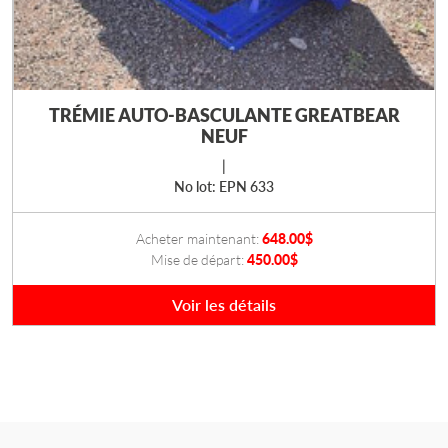
TRÉMIE AUTO-BASCULANTE GREATBEAR
NEUF
|
No lot: EPN 633
Acheter maintenant:
648.00
$
Mise de départ:
450.00
$
Voir les détails