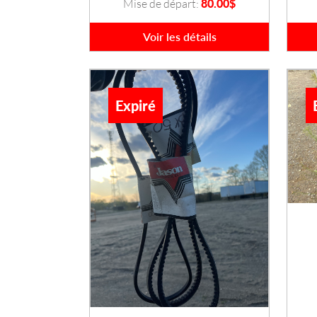
Mise de départ:
80.00
$
Voir les détails
Expiré