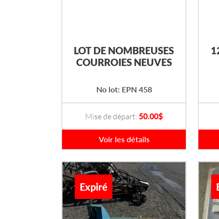
LOT DE NOMBREUSES
1
COURROIES NEUVES
No lot: EPN 458
Mise de départ:
50.00
$
Voir les détails
Expiré