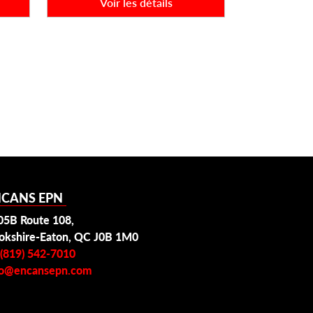
Voir les détails
NCANS EPN
05B Route 108,
okshire-Eaton, QC J0B 1M0
 (819) 542-7010
fo@encansepn.com