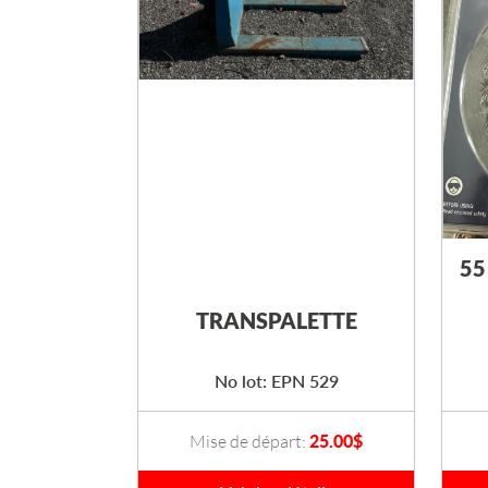
55
TRANSPALETTE
No lot: EPN 529
Mise de départ:
25.00
$