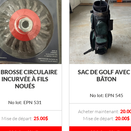
 BROSSE CIRCULAIRE
SAC DE GOLF AVEC
INCURVÉE À FILS
BÂTON
NOUÉS
No lot: EPN 545
No lot: EPN 531
Acheter maintenant:
20.0
Mise de départ:
25.00
$
Mise de départ:
20.00
$