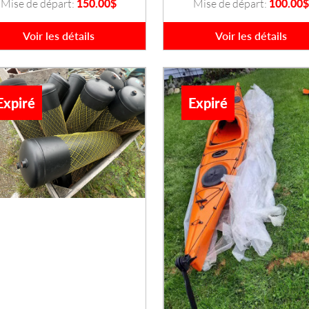
Mise de départ:
150.00
$
Mise de départ:
100.00
$
Voir les détails
Voir les détails
Expiré
Expiré