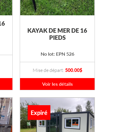
16
KAYAK DE MER DE 16
PIEDS
No lot: EPN 526
Mise de départ:
500.00
$
Voir les détails
Expiré