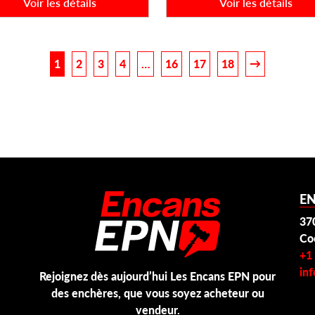
Voir les détails
Voir les détails
1
2
3
4
…
16
17
18
→
E
37
Co
+1
in
Rejoignez dès aujourd’hui Les Encans EPN pour
des enchères, que vous soyez acheteur ou
vendeur.