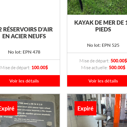
KAYAK DE MER DE 
2 RÉSERVOIRS D’AIR
PIEDS
EN ACIER NEUFS
No lot: EPN 525
No lot: EPN 478
Mise de départ:
500.00
$
Mise de départ:
100.00
$
Mise actuelle:
500.00$
Voir les détails
Voir les détails
Expiré
Expiré