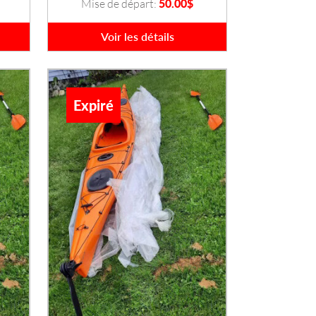
Mise de départ:
50.00
$
Voir les détails
Expiré