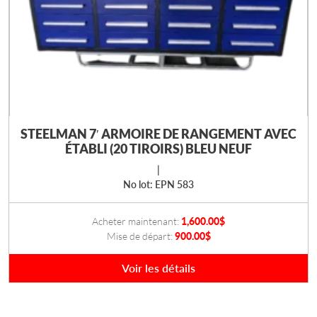
STEELMAN 7′ ARMOIRE DE RANGEMENT AVEC
ÉTABLI (20 TIROIRS) BLEU NEUF
|
No lot: EPN 583
Acheter maintenant:
1,600.00
$
Mise de départ:
900.00
$
Voir les détails