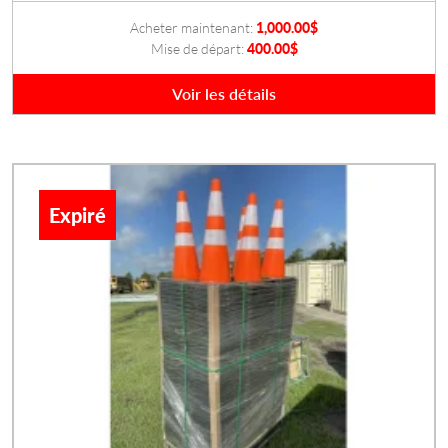
Acheter maintenant:
1,000.00
$
Mise de départ:
400.00
$
Voir les détails
Expiré