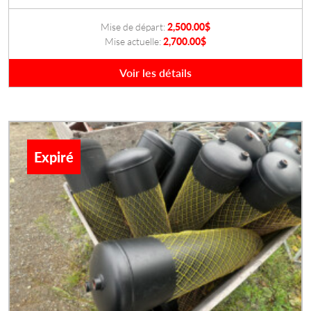
Mise de départ:
2,500.00
$
Mise actuelle:
2,700.00$
Voir les détails
Expiré