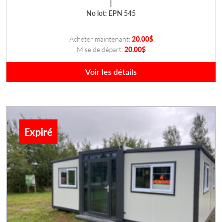
|
No lot: EPN 545
Acheter maintenant:
20.00
$
Mise de départ:
20.00
$
Voir les détails
Expiré