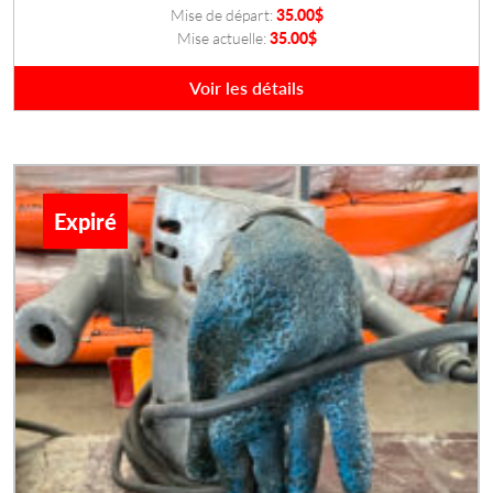
Mise de départ:
35.00
$
Mise actuelle:
35.00$
Voir les détails
Expiré