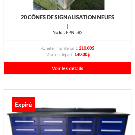
20 CÔNES DE SIGNALISATION NEUFS
|
No lot: EPN 582
Acheter maintenant:
210.00
$
Mise de départ:
140.00
$
Voir les détails
Expiré