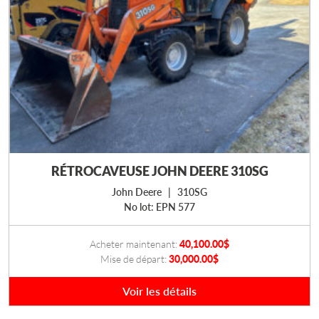
RÉTROCAVEUSE JOHN DEERE 310SG
John Deere | 310SG
No lot: EPN 577
Acheter maintenant:
40,100.00
$
Mise de départ:
30,000.00
$
Voir les détails