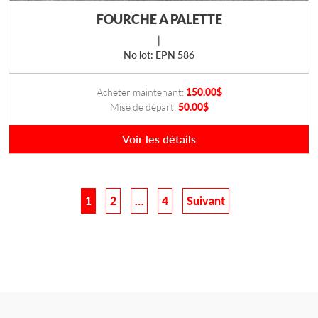
FOURCHE A PALETTE
|
No lot: EPN 586
Acheter maintenant:
150.00
$
Mise de départ:
50.00
$
Voir les détails
1
2
…
4
Suivant
Pagination
des
publications