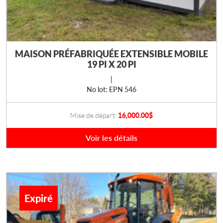
MAISON PRÉFABRIQUÉE EXTENSIBLE MOBILE
19 PI X 20 PI
|
No lot: EPN 546
Mise de départ:
16,000.00
$
Voir les détails
Expiré